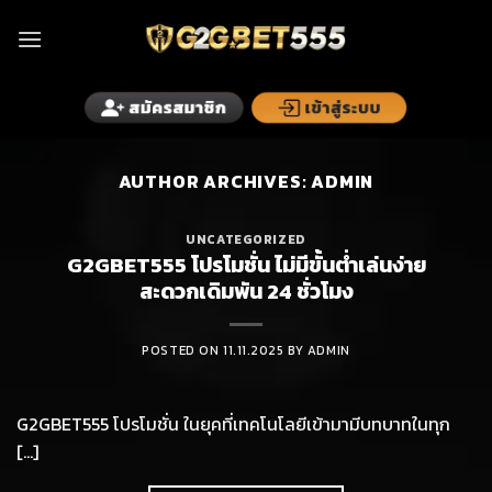
Skip
to
content
AUTHOR ARCHIVES:
ADMIN
UNCATEGORIZED
G2GBET555 โปรโมชั่น ไม่มีขั้นต่ำเล่นง่าย
สะดวกเดิมพัน 24 ชั่วโมง
POSTED ON
11.11.2025
BY
ADMIN
G2GBET555 โปรโมชั่น ในยุคที่เทคโนโลยีเข้ามามีบทบาทในทุก
[…]